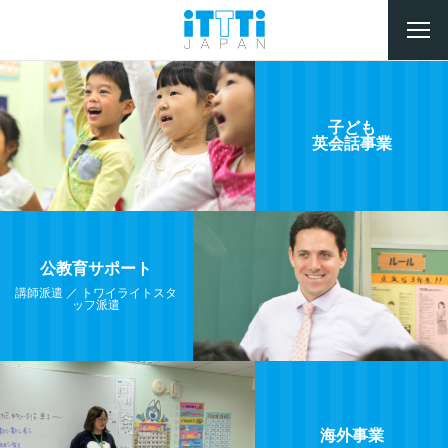
イッティージャパン株式会社
子ども
英会話事業
公教育サポート
講師派遣 ／ トワイライトスタ
ッフ派遣
海外事業