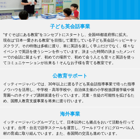
子ども英会話事業
“すぐそばにある教室”をコンセプトにスタートし、全国46都道府県に拡大。
現在は“日本一愛される教室”を目指して運営している子ども英会話ペッピーキッ
ズクラブ。その特徴は多岐に渡り、単に英語を楽しく学ぶだけでなく、様々な
イベントで英語を使うシーンを作っています。決まった時間の決まったメンバ
ーでの会話に留まらず、初めての場所で、初めて会う人とも堂々と英語を使っ
てコミュニケーションが出来る！そんなお子様を育てる教室です。
公教育サポート
イッティージャパンでは、30年以上に渡る子ども英会話指導事業で培った指導
ノウハウを活用し、中学校・高等学校や、自治体主催の小学校放課後学級や保
育園へのネイティブ講師派遣を行っています。児童・生徒の可能性を拡げるた
め、国際人教育支援事業を将来に渡り行います。
海外事業
イッティージャパングループとして、日本以外にも拠点をおいて活動を行って
います。台湾・台北で語学スクールを運営し、ワールドワイドにグローバル人
材の育成に取り組んでいます。また、各国間の交流も進めています。